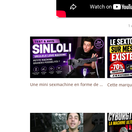
1
Une mini sexmachine en forme de Yukulele (auxfun sinloli) surprenante !