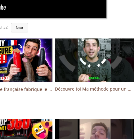
of
32
Next
Découvre toi Ma méthode pour un plaisir ultime!
Cette marque française fabrique le sextoy de VOS rêves… et c'est incroyable !