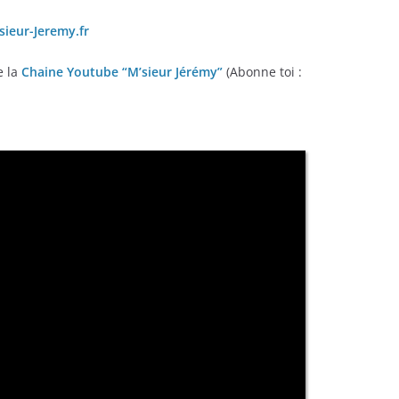
ieur-Jeremy.fr
e la
Chaine Youtube “M’sieur Jérémy”
(Abonne toi :