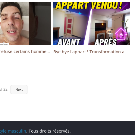
Pourquoi je refuse certains hommes seuls au sauna libertin (et je l’assume)
Bye bye l'appart ! Transformation avant/après
of
32
Next
style masculin
. Tous droits réservés.