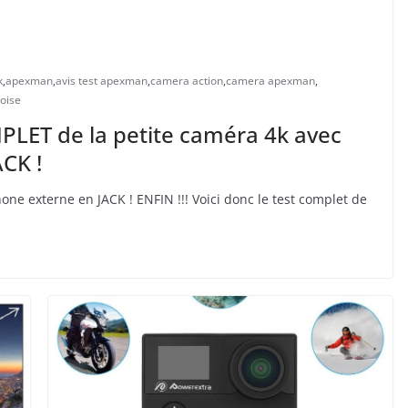
k
,
apexman
,
avis test apexman
,
camera action
,
camera apexman
,
noise
ET de la petite caméra 4k avec
CK !
one externe en JACK ! ENFIN !!! Voici donc le test complet de