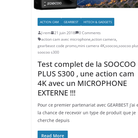
ACTION CAM
GEARBEST
HITECH & GADGETS
J-rem
21 juin 2018
0 Comments
action cam avec microphone
,
action camera
,
gearbeast code promo
,
mini camera 4K
,
soocoo
,
soocoo plu
soocoo s300
Test complet de la SOOCOO
PLUS S300 , une action cam
4K avec un MICROPHONE
EXTERNE !!!
Pour ce premier partenariat avec GEARBEST j’ai 
la chance de recevoir un type de produit que je
cherche depuis
Read More