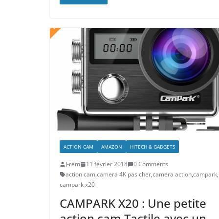
ACTION CAM
AMAZON
HITECH & GADGETS
J-rem
11 février 2018
0 Comments
action cam
,
camera 4K pas cher
,
camera action
,
campark
,
campark x20
CAMPARK X20 : Une petite
action cam Tactile avec un