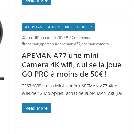
Read More
ACTION CAM
AMAZON
HITECH & GADGETS
J-rem
17 octobre 2017
2 Comments
apeman
,
apeman 4k
,
apeman a77
,
apeman camera
APEMAN A77 une mini
Camera 4K wifi, qui se la joue
GO PRO à moins de 50€ !
TEST AVIS sur la Mini caméra APEMAN A77 4K et
WIFI de 12 Mp Après l’achat de la APEMAN A80 j’ai
Read More