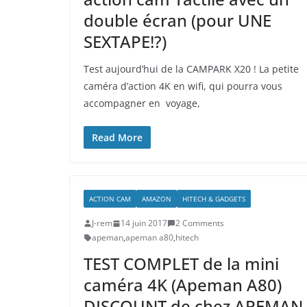
double écran (pour UNE
SEXTAPE!?)
Test aujourd’hui de la CAMPARK X20 ! La petite
caméra d’action 4K en wifi, qui pourra vous
accompagner en voyage,
Read More
ACTION CAM
AMAZON
HITECH & GADGETS
J-rem
14 juin 2017
2 Comments
apeman
,
apeman a80
,
hitech
TEST COMPLET de la mini
caméra 4K (Apeman A80)
DISCOUNT de chez APEMAN