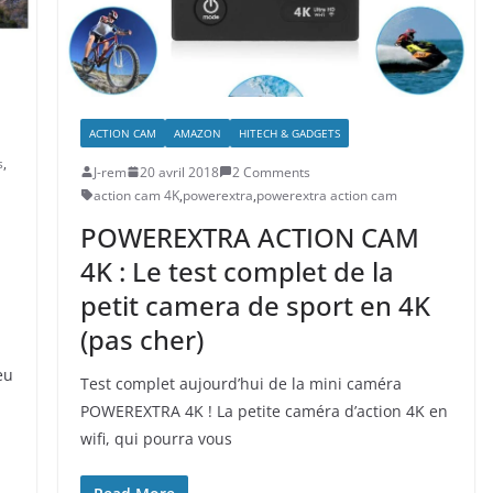
ACTION CAM
AMAZON
HITECH & GADGETS
s
,
J-rem
20 avril 2018
2 Comments
action cam 4K
,
powerextra
,
powerextra action cam
POWEREXTRA ACTION CAM
4K : Le test complet de la
petit camera de sport en 4K
(pas cher)
eu
Test complet aujourd’hui de la mini caméra
POWEREXTRA 4K ! La petite caméra d’action 4K en
wifi, qui pourra vous