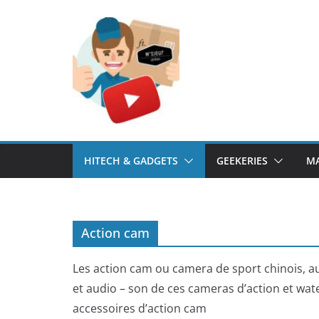
Passer
au
contenu
HITECH & GADGETS
GEEKERIES
MA
Action cam
Les action cam ou camera de sport chinois, au
et audio – son de ces cameras d’action et wat
accessoires d’action cam