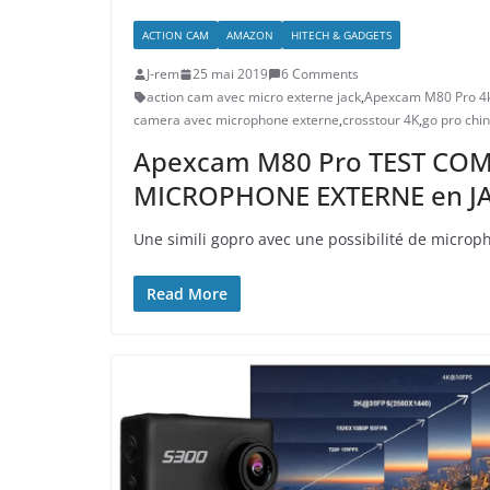
ACTION CAM
AMAZON
HITECH & GADGETS
J-rem
25 mai 2019
6 Comments
action cam avec micro externe jack
,
Apexcam M80 Pro 4
camera avec microphone externe
,
crosstour 4K
,
go pro chi
Apexcam M80 Pro TEST COMPL
MICROPHONE EXTERNE en JA
Une simili gopro avec une possibilité de microph
Read More