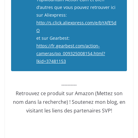
d’autres que vous pouvez retrouver ici
sur Aliexpress:
http://s.click.aliexpress.com/e/bYAfE5d
O
et sur Gearbest:
https://fr.gearbest.com/action-
cameras/pp_009325008154.html?
lkid=37481153
----------
Retrouvez ce produit sur Amazon (Mettez son
nom dans la recherche) ! Soutenez mon blog, en
visitant les liens des partenaires SVP!