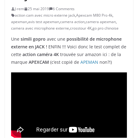
J-rem
25 mai 2019
6 Comments
action cam avec micro externe jack
,
Apexcam M80 Pro 4k
,
apexman
,
avis test apexman
,
camera action
,
camera apexman
,
camera avec microphone externe
,
crosstour 4K
,
go pro chinoise
Une
simili gopro
avec une
possibilité de microphone
externe en JACK !
ENFIN !!! Voici donc le test complet de
cette
action caméra 4K
trouvée sur amazon ici : de la
marque
APEXCAM
(c’est copié de
APEMAN
non?!)