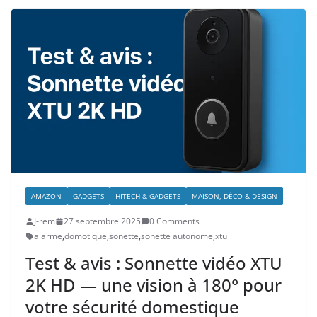
AMAZON
GADGETS
HITECH & GADGETS
MAISON, DÉCO & DESIGN
J-rem
27 septembre 2025
0 Comments
alarme
,
domotique
,
sonette
,
sonette autonome
,
xtu
Test & avis : Sonnette vidéo XTU
2K HD — une vision à 180° pour
votre sécurité domestique