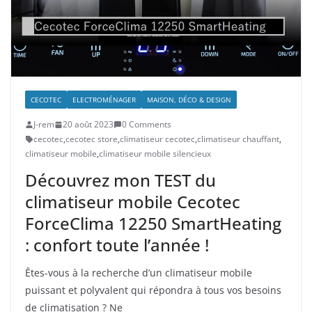
CECOTEC
ELECTROMÉNAGER
MAISON, DÉCO & DESIGN
J-rem
20 août 2023
0 Comments
cecotec
,
cecotec store
,
climatiseur cecotec
,
climatiseur chauffant
,
climatiseur mobile
,
climatiseur mobile silencieux
Découvrez mon TEST du
climatiseur mobile Cecotec
ForceClima 12250 SmartHeating
: confort toute l’année !
Êtes-vous à la recherche d’un climatiseur mobile
puissant et polyvalent qui répondra à tous vos besoins
de climatisation ? Ne