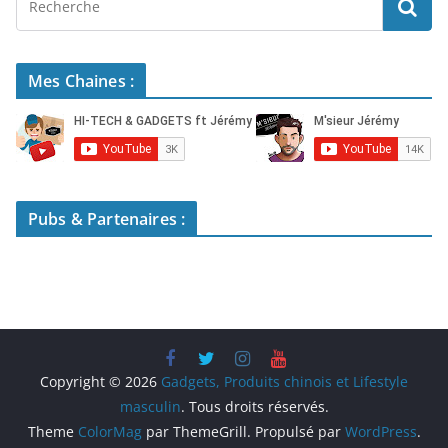
Mes Chaines :
Pubs & Partenaires :
Copyright © 2026
Gadgets, Produits chinois et Lifestyle
masculin
. Tous droits réservés.
Theme
ColorMag
par ThemeGrill. Propulsé par
WordPress
.