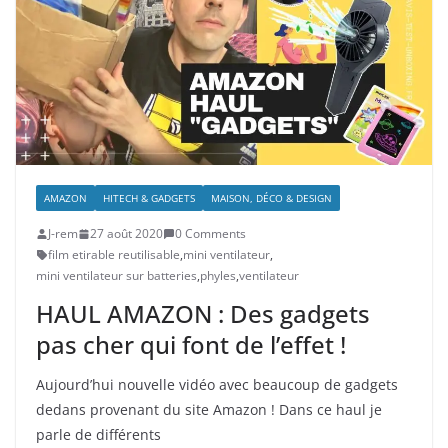
AMAZON
HITECH & GADGETS
MAISON, DÉCO & DESIGN
J-rem
27 août 2020
0 Comments
film etirable reutilisable
,
mini ventilateur
,
mini ventilateur sur batteries
,
phyles
,
ventilateur
HAUL AMAZON : Des gadgets
pas cher qui font de l’effet !
Aujourd’hui nouvelle vidéo avec beaucoup de gadgets
dedans provenant du site Amazon ! Dans ce haul je
parle de différents