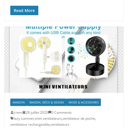
Read More
AMAZON
MAISON, DÉCO & DESIGN
MODE & ACCESSOIRES
J-rem
28 juillet 2020
0 Comments
lazy summer
,
mini ventilateurs
,
ventilateur de poche
,
ventilateur rechargeable
,
ventilateurs