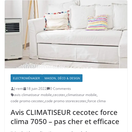
ELECTROMÉNAGER
MAISON, DÉCO & DESIGN
J-rem
18 juin 2022
0 Comments
avis climatiseur mobile
,
cecotec
,
climatiseur mobile
,
code promo cecotec
,
code promo storececotec
,
force clima
Avis CLIMATISEUR cecotec force
clima 7050 – pas cher et efficace