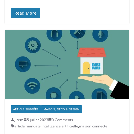
Read More
ARTICLE SUGGÉRÉ
MAISON, DÉCO & DESIGN
J-rem
5 juillet 2023
0 Comments
article mandaté
,
intelligence artificielle
,
maison connecte