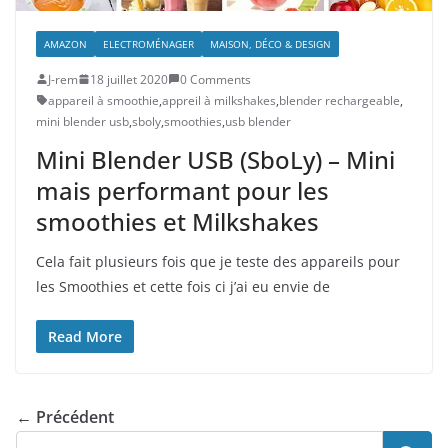
AMAZON
ELECTROMÉNAGER
MAISON, DÉCO & DESIGN
J-rem
18 juillet 2020
0 Comments
appareil à smoothie
,
appreil à milkshakes
,
blender rechargeable
,
mini blender usb
,
sboly
,
smoothies
,
usb blender
Mini Blender USB (SboLy) – Mini
mais performant pour les
smoothies et Milkshakes
Cela fait plusieurs fois que je teste des appareils pour
les Smoothies et cette fois ci j’ai eu envie de
Read More
← Précédent