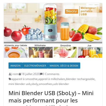
AMAZON
ELECTROMÉNAGER
MAISON, DÉCO & DESIGN
J-rem
18 juillet 2020
0 Comments
appareil à smoothie
,
appreil à milkshakes
,
blender rechargeable
,
mini blender usb
,
sboly
,
smoothies
,
usb blender
Mini Blender USB (SboLy) – Mini
mais performant pour les