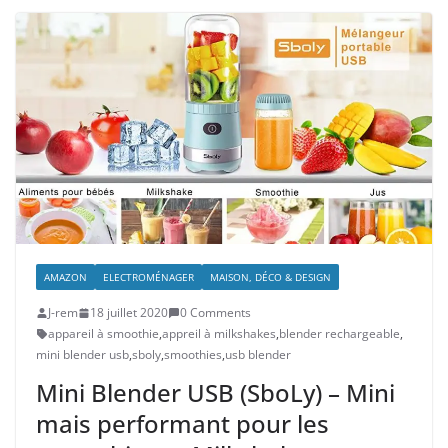
AMAZON
ELECTROMÉNAGER
MAISON, DÉCO & DESIGN
J-rem
18 juillet 2020
0 Comments
appareil à smoothie
,
appreil à milkshakes
,
blender rechargeable
,
mini blender usb
,
sboly
,
smoothies
,
usb blender
Mini Blender USB (SboLy) – Mini
mais performant pour les