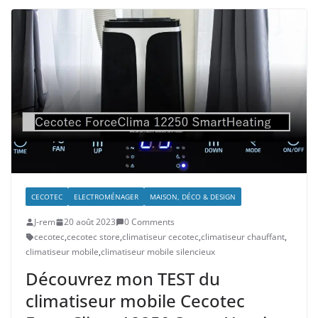
CECOTEC
ELECTROMÉNAGER
MAISON, DÉCO & DESIGN
J-rem
20 août 2023
0 Comments
cecotec
,
cecotec store
,
climatiseur cecotec
,
climatiseur chauffant
,
climatiseur mobile
,
climatiseur mobile silencieux
Découvrez mon TEST du
climatiseur mobile Cecotec