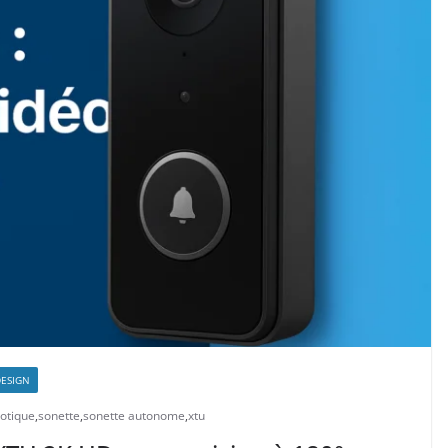
DESIGN
otique
,
sonette
,
sonette autonome
,
xtu