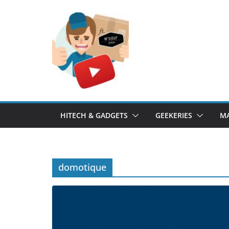
Passer
au
contenu
HITECH & GADGETS
GEEKERIES
MA
domotique