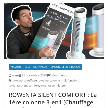
AMAZON
ELECTROMÉNAGER
MAISON, DÉCO & DESIGN
J-rem
25 novembre 2020
0 Comments
rowenta chauffage
,
rowenta colonne multifonction
,
rowenta silent comfort
,
rowenta ventilateur
ROWENTA SILENT COMFORT : La
1ère colonne 3-en1 (Chauffage –