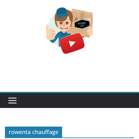
Passer
au
contenu
rowenta chauffage