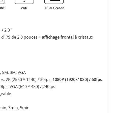
/ 2.3
“
e d’IPS de 2,0 pouces +
affichage frontal
à cristaux
, 5M, 3M, VGA
ps, 2K (2560 * 1440) / 30fps,
1080P (1920×1080) / 60fps
0fps, VGA (640 * 480) / 240fps
geable
2min, 3min, 5min