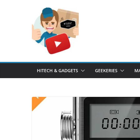
Passer
au
contenu
HITECH & GADGETS
GEEKERIES
MA