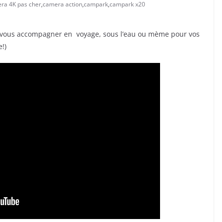
ra 4K pas cher
,
camera action
,
campark
,
campark x20
a vous accompagner en voyage, sous l’eau ou mème pour vos
!)