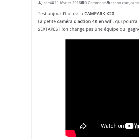
J-rem
11 février 2018
0 Comments
action cam
,
came
Test aujourd’hui de la
CAMPARK X20 !
La petite
caméra d’action 4K en wifi
, qui pourr
SEXTAPES ! (on change pas une équipe qui gagne