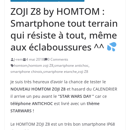
ZOJI Z8 by HOMTOM :
Smartphone tout terrain
qui résiste à tout, même
aux éclaboussures ^^
J-rem
4 mai 2018
0 Comments
homtom
,
homtom zoji Z8
,
smartphone antichoc
,
smartphone chinois
,
smartphone etanche
,
zoji Z8
Je suis très heureux d’avoir la chance de tester le
NOUVEAU HOMTOM ZOJI Z8
et hasard du CALENDRIER
il arrive un peu avant le
“STAR WARS DAY ”
car ce
téléphone ANTICHOC
est livré avec un
thème
STARWARS !
Le HOMTOM ZOJI Z8 est un très bon smartphone IP68