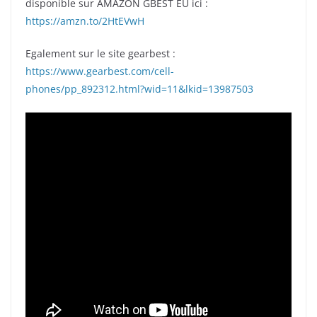
disponible sur AMAZON GBEST EU ici :
https://amzn.to/2HtEVwH
Egalement sur le site gearbest :
https://www.gearbest.com/cell-
phones/pp_892312.html?wid=11&lkid=13987503