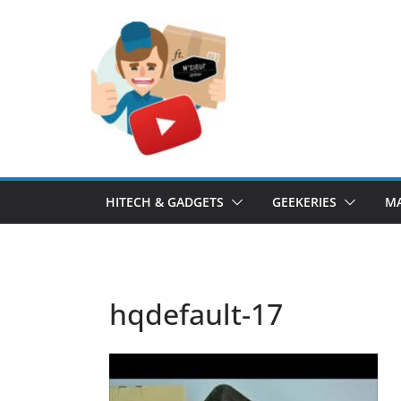
Passer
au
contenu
HITECH & GADGETS
GEEKERIES
MA
hqdefault-17