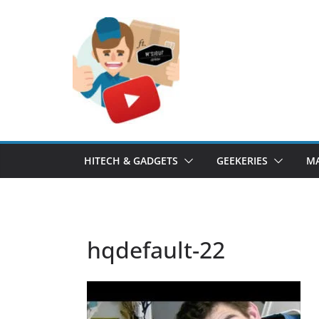
Passer
au
contenu
HITECH & GADGETS
GEEKERIES
MA
hqdefault-22