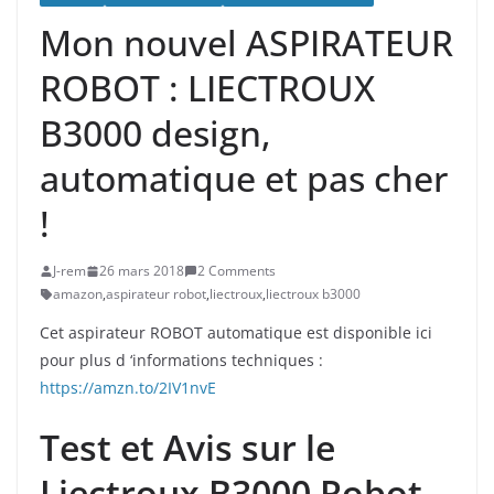
Mon nouvel ASPIRATEUR
ROBOT : LIECTROUX
B3000 design,
automatique et pas cher
!
J-rem
26 mars 2018
2 Comments
amazon
,
aspirateur robot
,
liectroux
,
liectroux b3000
Cet aspirateur ROBOT automatique est disponible ici
pour plus d ‘informations techniques :
https://amzn.to/2IV1nvE
Test et Avis sur le
Liectroux B3000 Robot