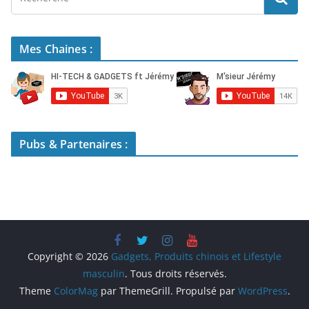
Mes Chaines :
Pubs & Partenaires :
Copyright © 2026
Gadgets, Produits chinois et Lifestyle
masculin
. Tous droits réservés.
Theme
ColorMag
par ThemeGrill. Propulsé par
WordPress
.