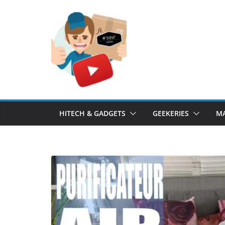
Passer
au
contenu
HITECH & GADGETS
GEEKERIES
MA