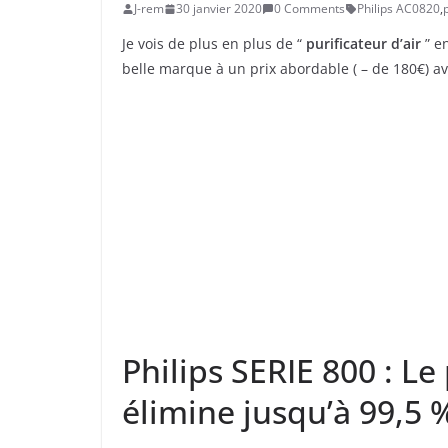
J-rem
30 janvier 2020
0 Comments
Philips AC0820
,
Je vois de plus en plus de “
purificateur d’air
” en
belle marque à un prix abordable ( – de 180€) a
Philips SERIE 800 : Le 
élimine jusqu’à 99,5 