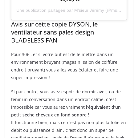
Une publication partagée par
M’sieur Jérémy
(@msieurjeremy) le
Avis sur cette copie DYSON, le
ventilateur sans pales design
BLADELESS FAN
Pour 30€ , et si votre but est de le mettre dans un
environnement bruyant (magasin, salon de coiffure,
endroit bruyant) vous allez vous éclater et faire une
super impression !
Si par contre, vous avez espoir de dormir avec, ou de
tenir un conversation dans un endroit calme, c ‘est
impossible car vous aurez vraiment
l’équivalent d’un
petit seche cheveux en fond sonore !
Il fonctionne bien, mais ce n’est pas non plus la folie en
debit ou puissance d ‘air , c ‘est donc un super be
ventilateur design , mais de Dyson il n’aura que le look