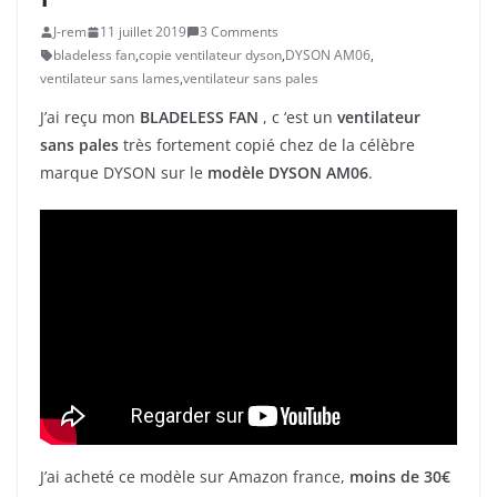
J-rem
11 juillet 2019
3 Comments
bladeless fan
,
copie ventilateur dyson
,
DYSON AM06
,
ventilateur sans lames
,
ventilateur sans pales
J’ai reçu mon
BLADELESS FAN
, c ‘est un
ventilateur
sans pales
très fortement copié chez de la célèbre
marque DYSON sur le
modèle DYSON AM06
.
J’ai acheté ce modèle sur Amazon france,
moins de 30€