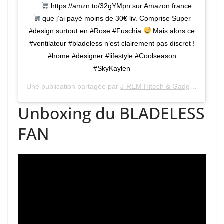
…
https://amzn.to/32gYMpn sur Amazon france
que j’ai payé moins de 30€ liv. Comprise Super
#design surtout en #Rose #Fuschia
Mais alors ce
#ventilateur #bladeless n’est clairement pas discret !
#home #designer #lifestyle #Coolseason
#SkyKaylen
Une publication partagée par
J-REM Hitech & Gadgets
(@hite
Unboxing du BLADELESS
FAN