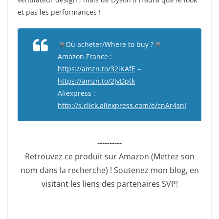
et pas les performances !
Où acheter/Where to buy ?
Amazon France :
https://amzn.to/32iKAfE
–
https://amzn.to/2JvDptk
Aliexpress :
http://s.click.aliexpress.com/e/cnAr4snI
----------
Retrouvez ce produit sur Amazon (Mettez son
nom dans la recherche) ! Soutenez mon blog, en
visitant les liens des partenaires SVP!