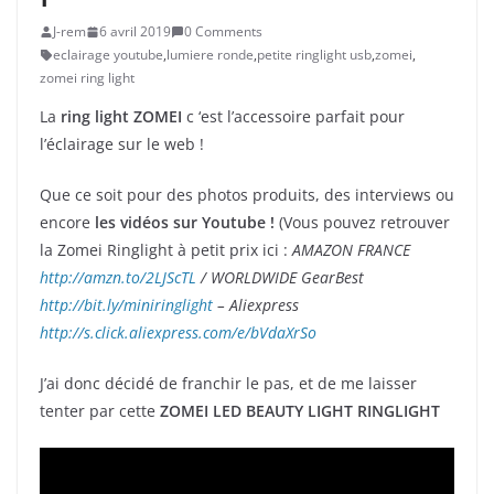
J-rem
6 avril 2019
0 Comments
eclairage youtube
,
lumiere ronde
,
petite ringlight usb
,
zomei
,
zomei ring light
La
ring light ZOMEI
c ‘est l’accessoire parfait pour
l’éclairage sur le web !
Que ce soit pour des photos produits, des interviews ou
encore
les vidéos sur Youtube !
(Vous pouvez retrouver
la Zomei Ringlight à petit prix ici :
AMAZON FRANCE
http://amzn.to/2LJScTL
/ WORLDWIDE GearBest
http://bit.ly/miniringlight
– Aliexpress
http://s.click.aliexpress.com/e/bVdaXrSo
J’ai donc décidé de franchir le pas, et de me laisser
tenter par cette
ZOMEI LED BEAUTY LIGHT RINGLIGHT