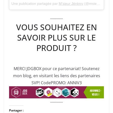
Une publication partagée par
M’sieur Jérémy
(@msieurjeremy) le
----------
VOUS SOUHAITEZ EN
SAVOIR PLUS SUR LE
PRODUIT ?
MERCI JDGBOX pour ce partenariat! Soutenez
mon blog, en visitant les liens des partenaires
SVP! CodePROMO: ANNIV3
----------
Partager :