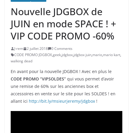
Nouvelle JDGBOX de
JUIN en mode SPACE ! +
VIP CODE PROMO -60%
J-rem
2 juillet 2018
0 Comments
CODE PROMO JDGBOX
,
geek
,
jdgbox
,
jdgbox juin
,
mario
,
mario kart
,
walking dead
En avant pour la nouvelle JDGBOX ! Avec en plus le
CODE PROMO “VIPSOLDES”
qui vous permet d’avoir
une remise de 60% sur les anciennes box et
accessoires en vente sur le site pour les SOLDES ! en
allant ici
http://bit.ly/msieurjeremy/jdgbox
!