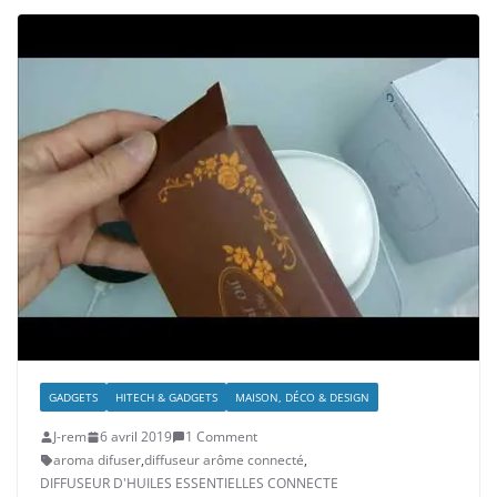
GADGETS
HITECH & GADGETS
MAISON, DÉCO & DESIGN
J-rem
6 avril 2019
1 Comment
aroma difuser
,
diffuseur arôme connecté
,
DIFFUSEUR D'HUILES ESSENTIELLES CONNECTE