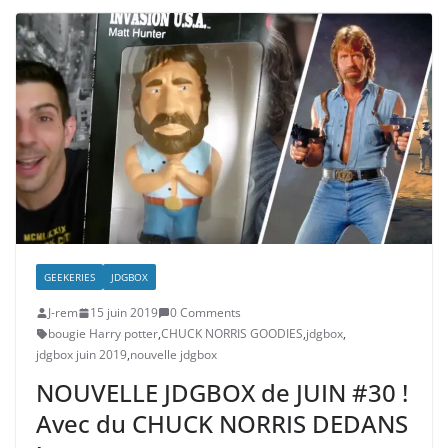
GEEKERIES
JDGBOX
J-rem
15 juin 2019
0 Comments
bougie Harry potter
,
CHUCK NORRIS GOODIES
,
jdgbox
,
jdgbox juin 2019
,
nouvelle jdgbox
NOUVELLE JDGBOX de JUIN #30 !
Avec du CHUCK NORRIS DEDANS