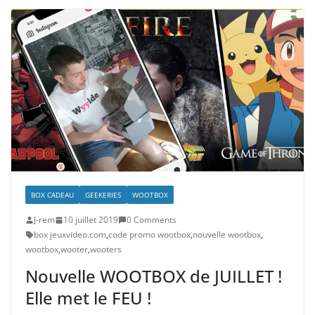
BOX CADEAU
GEEKERIES
WOOTBOX
J-rem
10 juillet 2019
0 Comments
box jeuxvideo.com
,
code promo wootbox
,
nouvelle wootbox
,
wootbox
,
wooter
,
wooters
Nouvelle WOOTBOX de JUILLET !
Elle met le FEU !