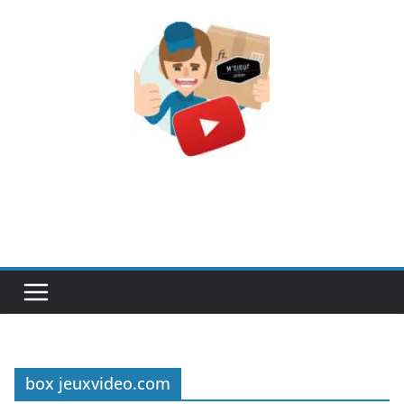
Passer
au
contenu
box jeuxvideo.com