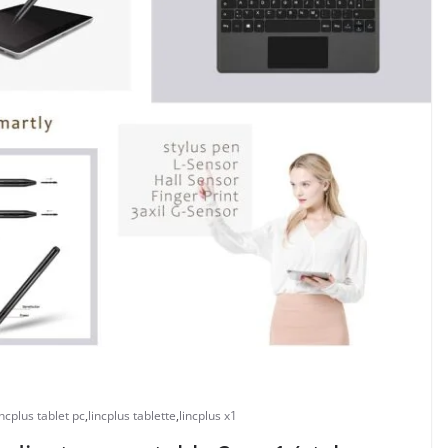
incplus tablet pc
,
lincplus tablette
,
lincplus x1