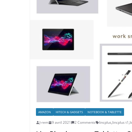
AMAZON
HITECH & GADGETS
NOTEBOOK & TABLETTE
J-rem
9 avril 2021
2 Comments
lincplus
,
lincplus t1
,
l