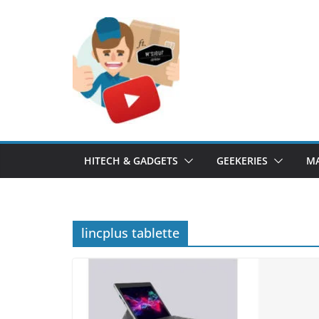
Passer
au
contenu
HITECH & GADGETS
GEEKERIES
MA
lincplus tablette