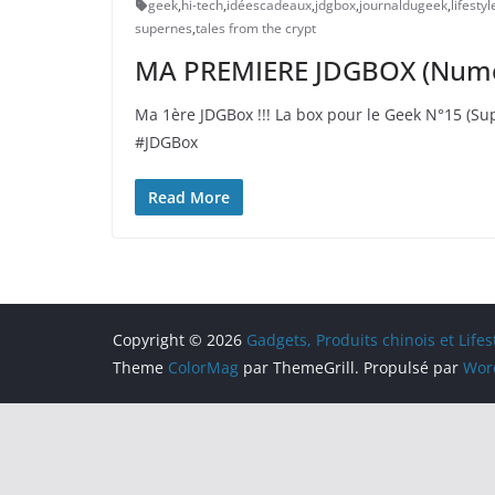
geek
,
hi-tech
,
idéescadeaux
,
jdgbox
,
journaldugeek
,
lifestyl
supernes
,
tales from the crypt
MA PREMIERE JDGBOX (Numero
Ma 1ère JDGBox !!! La box pour le Geek N°15 (Su
#JDGBox
Read More
Copyright © 2026
Gadgets, Produits chinois et Life
Theme
ColorMag
par ThemeGrill. Propulsé par
Wor