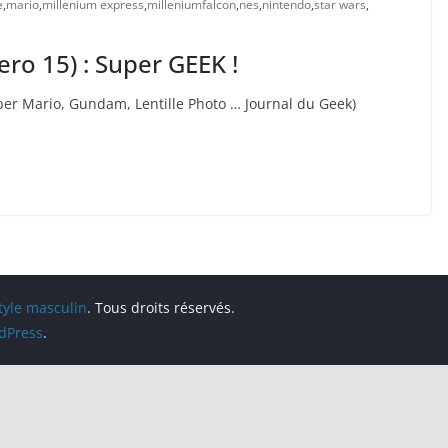
e
,
mario
,
millenium express
,
milleniumfalcon
,
nes
,
nintendo
,
star wars
,
 15) : Super GEEK !
per Mario, Gundam, Lentille Photo … Journal du Geek)
style masculin
. Tous droits réservés.
dPress
.