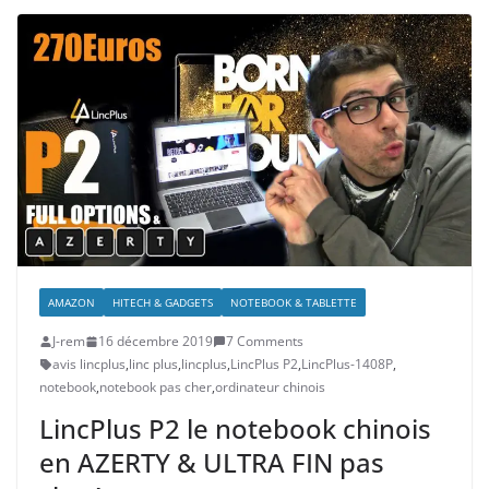
AMAZON
HITECH & GADGETS
NOTEBOOK & TABLETTE
J-rem
16 décembre 2019
7 Comments
avis lincplus
,
linc plus
,
lincplus
,
LincPlus P2
,
LincPlus-1408P
,
notebook
,
notebook pas cher
,
ordinateur chinois
LincPlus P2 le notebook chinois
en AZERTY & ULTRA FIN pas