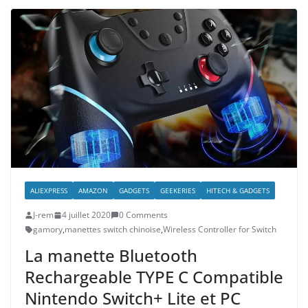
ALIEXPRESS
AMAZON
GADGETS
GEEKERIES
HITECH & GADGETS
J-rem
4 juillet 2020
0 Comments
gamory
,
manettes switch chinoise
,
Wireless Controller for Switch
La manette Bluetooth
Rechargeable TYPE C Compatible
Nintendo Switch+ Lite et PC