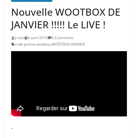
Nouvelle WOOTBOX DE
JANVIER !!!!! Le LIVE !
J-rem
6 avril 2019
0 Comments
code promo wootbox
,
WOOTBOX JANVIER
–