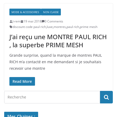
MODE & ACCESSOIRES
NON CLASSE
J-rem
19 mai 2018
0 Comments
discount code paul rich
,
luxe
,
montres
,
paul rich
,
prime mesh
J’ai reçu une MONTRE PAUL RICH
, la superbe PRIME MESH
Grande surprise, quand la marque de montres PAUL
RICH m’a contacté en me demandant si je souhaitais
recevoir une montre
Read More
Mes Chaines :