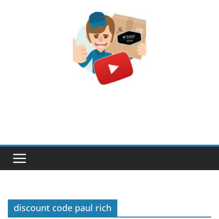
Passer
au
contenu
discount code paul rich