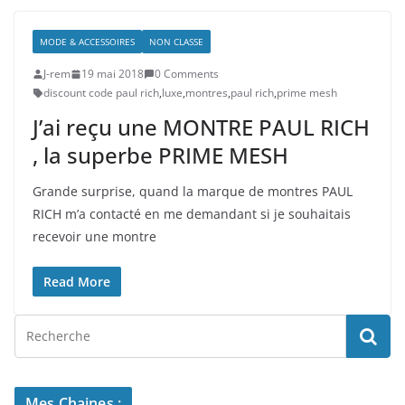
MODE & ACCESSOIRES
NON CLASSE
J-rem
19 mai 2018
0 Comments
discount code paul rich
,
luxe
,
montres
,
paul rich
,
prime mesh
J’ai reçu une MONTRE PAUL RICH
, la superbe PRIME MESH
Grande surprise, quand la marque de montres PAUL
RICH m’a contacté en me demandant si je souhaitais
recevoir une montre
Read More
Mes Chaines :