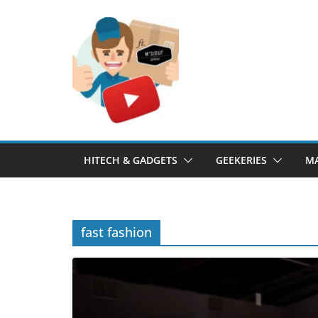
Passer
au
contenu
HITECH & GADGETS
GEEKERIES
MA
fast fashion