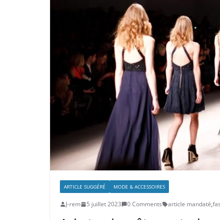
ARTICLE SUGGÉRÉ
MODE & ACCESSOIRES
J-rem
5 juillet 2023
0 Comments
article mandaté
,
fa