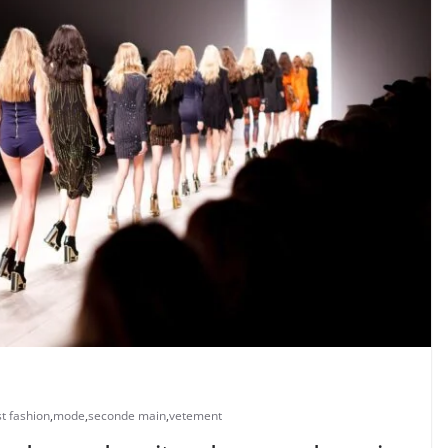
st fashion
,
mode
,
seconde main
,
vetement