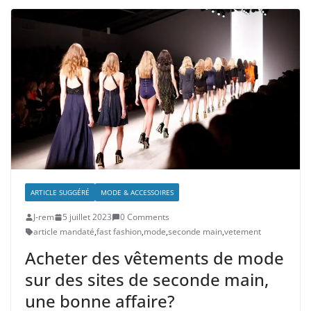
ARTICLE SUGGÉRÉ
MODE & ACCESSOIRES
J-rem
5 juillet 2023
0 Comments
article mandaté
,
fast fashion
,
mode
,
seconde main
,
vetement
Acheter des vêtements de mode
sur des sites de seconde main,
une bonne affaire?