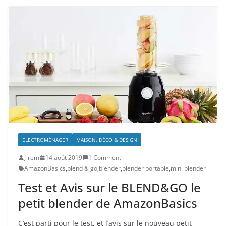
ELECTROMÉNAGER
MAISON, DÉCO & DESIGN
J-rem
14 août 2019
1 Comment
AmazonBasics
,
blend & go
,
blender
,
blender portable
,
mini blender
Test et Avis sur le BLEND&GO le
petit blender de AmazonBasics
C’est parti pour le test, et l’avis sur le nouveau petit