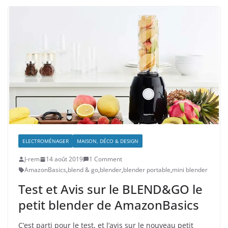
ELECTROMÉNAGER
MAISON, DÉCO & DESIGN
J-rem
14 août 2019
1 Comment
AmazonBasics
,
blend & go
,
blender
,
blender portable
,
mini blender
Test et Avis sur le BLEND&GO le
petit blender de AmazonBasics
C’est parti pour le test, et l’avis sur le nouveau petit