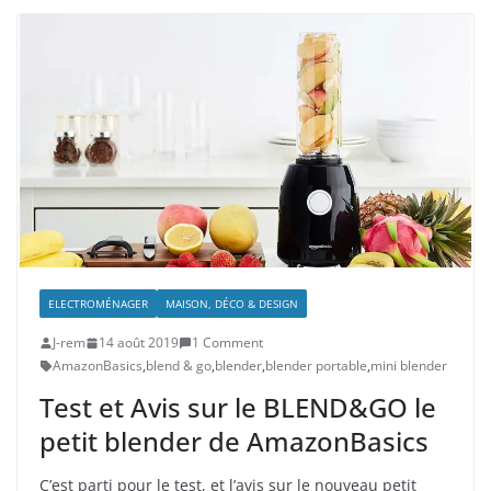
ELECTROMÉNAGER
MAISON, DÉCO & DESIGN
J-rem
14 août 2019
1 Comment
AmazonBasics
,
blend & go
,
blender
,
blender portable
,
mini blender
Test et Avis sur le BLEND&GO le
petit blender de AmazonBasics
C’est parti pour le test, et l’avis sur le nouveau petit